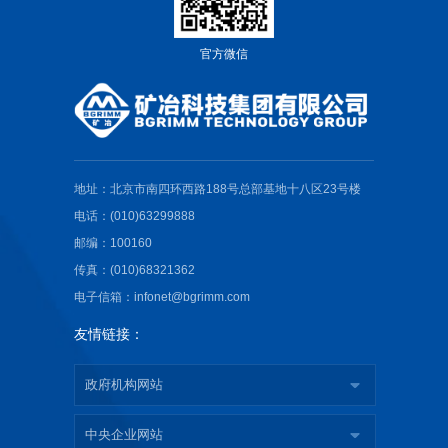
官方微信
地址：北京市南四环西路188号总部基地十八区23号楼
电话：(010)63299888
邮编：100160
传真：(010)68321362
电子信箱：infonet@bgrimm.com
友情链接：
政府机构网站
中央企业网站