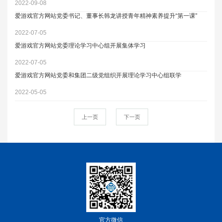
2022-09-08
爱游戏官方网站党委书记、董事长韩龙讲授青年精神素养提升“第一课”
2022-07-05
爱游戏官方网站党委理论学习中心组开展集体学习
2022-07-05
爱游戏官方网站党委和集团二级党组织开展理论学习中心组联学
2022-05-05
上一页
下一页
官方微信