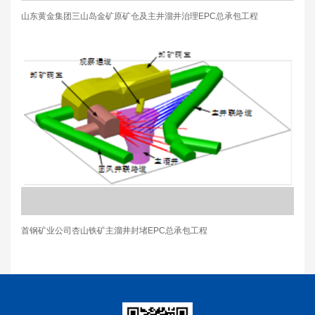
山东黄金集团三山岛金矿原矿仓及主井溜井治理EPC总承包工程
首钢矿业公司杏山铁矿主溜井封堵EPC总承包工程