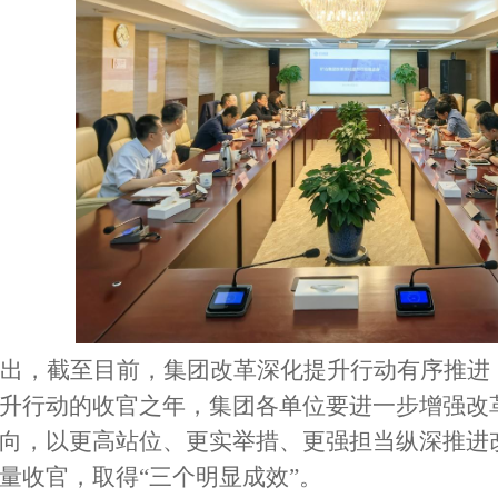
出，截至目前，集团改革深化提升行动有序推进，
升行动的收官之年，集团各单位要进一步增强改
向，以更高站位、更实举措、更强担当纵深推进
量收官，取得“三个明显成效”。