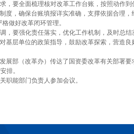
求，要全面梳理核对改革工作台账，按照动作到
制度，确保台账填报详实准确，支撑依据合理，
严格做好改革闭环管理。
调，要强化责任落实，优化工作机制，及时总结
对基层单位的政策指导，鼓励改革探索，营造良
发展部（改革办）传达了国资委改革有关部署要
作安排。
关职能部门负责人参加会议。