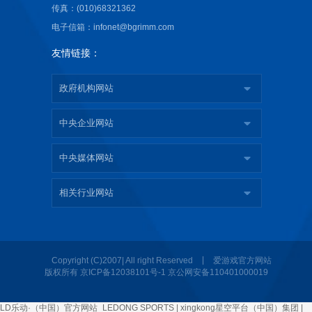
传真：(010)68321362
电子信箱：infonet@bgrimm.com
友情链接：
政府机构网站
中央企业网站
中央媒体网站
相关行业网站
|
Copyright (C)2007| All right Reserved
爱游戏官方网站
版权所有
京ICP备12038101号-1
京公网安备110401000019
LD乐动·（中国）官方网站_LEDONG SPORTS
|
xingkong星空平台（中国）集团
|