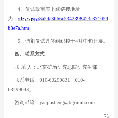
4、
复试政审表下载链接
地址
为
：
/rlzy/yjsjy/8a5da3066c5342398423c371059
b3e7a.htm
5、
调剂复试具体组织拟于
4月中旬开展。
四、联系方式
联
系
人：北京矿冶研究总院研究生部
联系电话：
010-63299
831、010-
63299048
。
咨询邮箱：
yanjiusheng@bgrimm.com
北