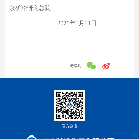
京矿冶研究总院
202
5
年
3月
31
日
分享到：
官方微信