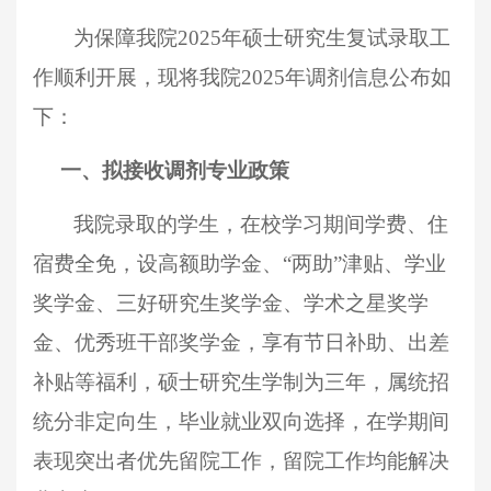
为保障我院
202
5
年硕士研究生复试录取工
作顺利开展，现将我院
202
5
年调剂信息公布如
下：
一、
拟接收调剂专业政策
我院录取的学生，在校学习期间学费、住
宿费全免，设
高额
助学金、
“两助”津贴、学业
奖学金
、
三好
研究生奖学金
、
学术之星奖学
金、优秀班干部奖学金
，享有节日补助、出差
补贴等福利，硕士研究生学制为三年，属统招
统分非定向生，毕业就业双向选择，在学期间
表现突出者优先留院工作
，
留院工作均能解决