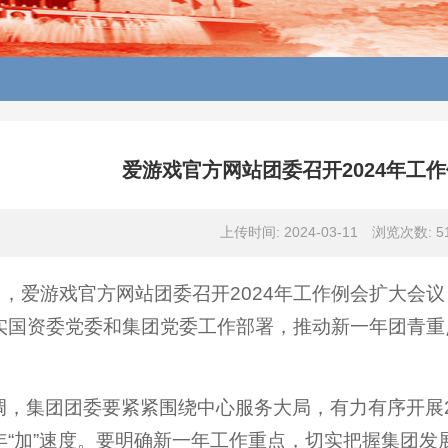
爱游戏官方网站团委召开2024年工
上传时间: 2024-03-11
浏览次数:
5
3日，爱游戏官方网站团委召开2024年工作例会扩大
实国资委党委和集团党委工作部署，推动新一年团青重
调，集团团委要紧紧围绕中心服务大局，有力有序开展20
“加”速度。
要明确新一年工作重点，切实把握集团发