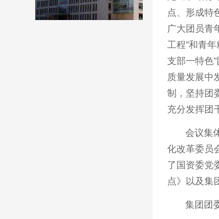
点、形成特
广大团员青
工程”和青
支部一特色
质量发展中
制，坚持团
充分发挥团
会议集
化改革委员
了国资委党
点》以及集
集团团