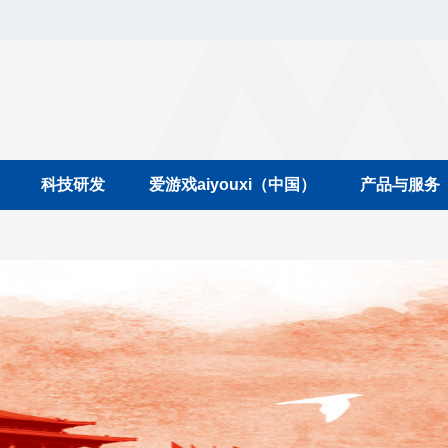
科技研发
爱游戏aiyouxi（中国）
产品与服务