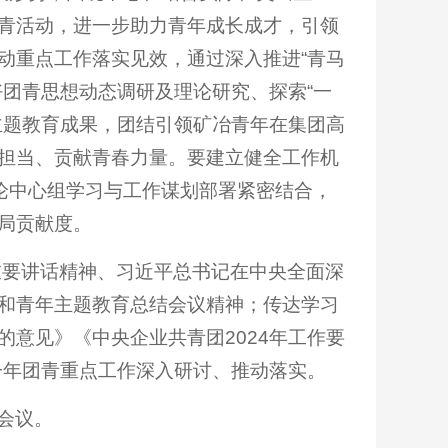
青活动，进一步助力青年成长成才，引领
动重点工作落实见效，通过深入推进“青马
团青思想动态调研及理论研究、探索“一
主题教育成果，团结引领矿冶青年在集团高
担当、贡献青春力量。要建立健全工作机
论中心组学习与工作谋划部署紧密结合，
局贡献度。
重要讲话精神、习近平总书记在中央全面深
和青年主题教育总结会议精神；传达学习
意见》《中央企业共青团2024年工作要
一年团青重点工作深入研讨、推动落实。
会议。